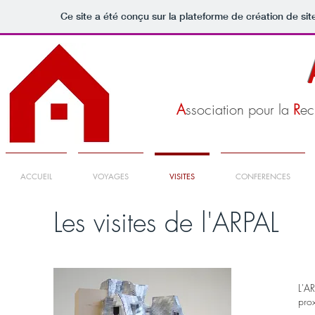
Ce site a été conçu sur la plateforme de création de sit
A
ssociation pour la
R
ec
ACCUEIL
VOYAGES
VISITES
CONFERENCES
Les visites de l'ARPAL
L'AR
prox