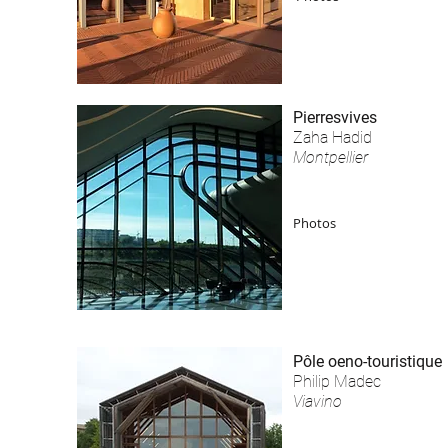
Pierresvives
Zaha Hadid
Montpellier
Photos
Pôle oeno-touristique
Philip Madec
Viavino